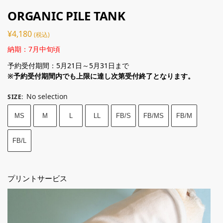
ORGANIC PILE TANK
¥
4,180
(税込)
納期：7月中旬頃
予約受付期間：5月21日～5月31日まで
※予約受付期間内でも上限に達し次第受付終了となります。
No selection
SIZE
:
MS
M
L
LL
FB/S
FB/MS
FB/M
FB/L
プリントサービス