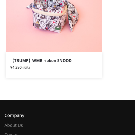
【TRUMP】WMB ribbon SNOOD
¥
4,290
(税込)
Company
About Us
Contact