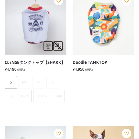
CLENSEタンクトップ【SHARK】
Doodle TANKTOP
¥
4,180
¥
4,950
(税込)
(税込)
S
MS
M
L
LL
FB/S
FB/MS
FB/M