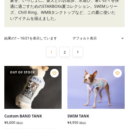
夏を、いっしょに。愛犬とのお散歩、水遊び、暑い日々を快
適に過ごすためのSTARBOXx夏コレクション。SWIMシリー
ズ、Chill Ring、WMBタンクトップなど、この夏に使いた
いアイテムを揃えました。
結果の1～16/21を表示しています
1
2
OUT OF STOCK
Custom BAND TANK
SWIM TANK
¥
6,600
¥
4,950
(税込)
(税込)