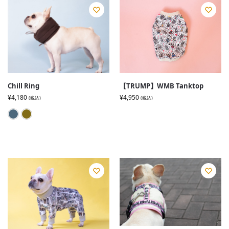
Chill Ring
【TRUMP】WMB Tanktop
¥
4,180
¥
4,950
(税込)
(税込)
Dusk
HAZEL