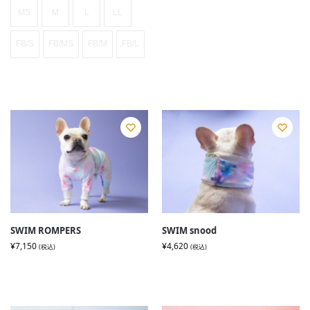
MS
M
L
LL
FB/S
FB/MS
FB/M
FB/L
SWIM ROMPERS
SWIM snood
¥
7,150
¥
4,620
(税込)
(税込)