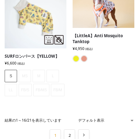
【LittleA】Anti Mosquito
Tanktop
¥
4,950
(税込)
SURFロンパース【YELLOW】
Yew
Pink
¥
6,600
(税込)
S
MS
M
L
LL
FB/S
FB/MS
FB/M
結果の1～16/21を表示しています
1
2