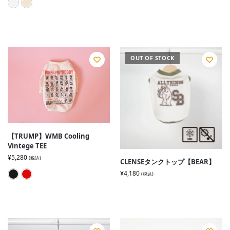
L/GRY
ECRU
OUT OF STOCK
【TRUMP】WMB Cooling
Vintege TEE
¥
5,280
(税込)
CLENSEタンクトップ【BEAR】
¥
4,180
Noble Black
Royal Red
(税込)