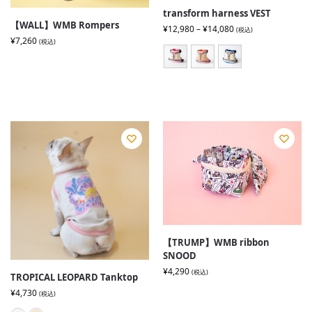
transform harness VEST
【WALL】WMB Rompers
¥
12,980
–
¥
14,080
(税込)
¥
7,260
(税込)
【TRUMP】WMB ribbon
SNOOD
¥
4,290
(税込)
TROPICAL LEOPARD Tanktop
¥
4,730
(税込)