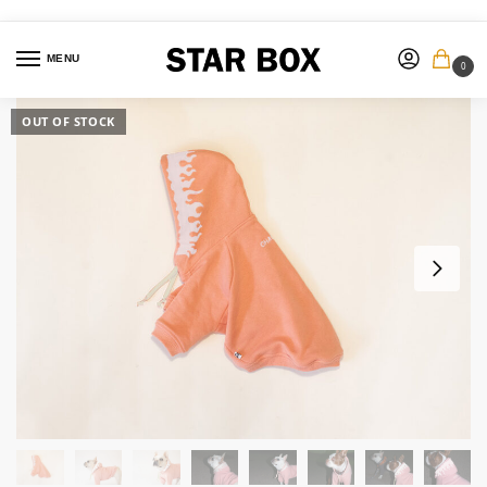
MENU
0
OUT OF STOCK