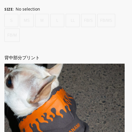
No selection
SIZE
:
S
MS
M
L
LL
FB/S
FB/MS
FB/M
背中部分プリント