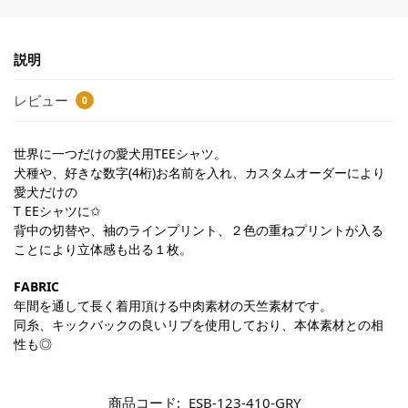
説明
レビュー
0
世界に一つだけの愛犬用TEEシャツ。
犬種や、好きな数字(4桁)お名前を入れ、カスタムオーダーにより
愛犬だけの
T EEシャツに✩
背中の切替や、袖のラインプリント、２色の重ねプリントが入る
ことにより立体感も出る１枚。
FABRIC
年間を通して長く着用頂ける中肉素材の天竺素材です。
同糸、キックバックの良いリブを使用しており、本体素材との相
性も◎
商品コード:
ESB-123-410-GRY