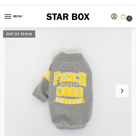
MENU
0
OUT OF STOCK