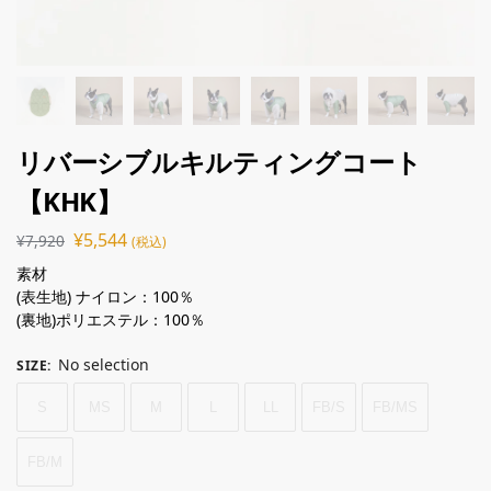
リバーシブルキルティングコート
【KHK】
¥
5,544
¥
7,920
(税込)
素材
(表生地) ナイロン：100％
(裏地)ポリエステル：100％
No selection
SIZE
:
S
MS
M
L
LL
FB/S
FB/MS
FB/M